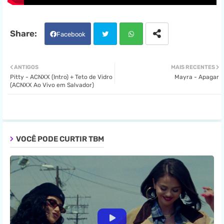
Facebook
Twit
Wha
ANTIGOS
MAIS RECENTES
Pitty - ACNXX (Intro) + Teto de Vidro
Mayra - Apagar
ter
tsa
(ACNXX Ao Vivo em Salvador)
pp
VOCÊ PODE CURTIR TBM