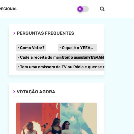
EGIONAL
PERGUNTAS FREQUENTES
Como Votar?
O que é o YEEAAH?
Cadê a receita do macarrão caseiro do Yeeaah Zone?
Como assistir YEEAAH TV na parabólica di
Tem uma emissora de TV ou Rádio e quer se afiliar ao YEEAAH?
VOTAÇÃO AGORA