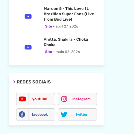
Maroon 5 - This Love ft.
Brazilian Super Fans (Live
from Bud Live)
Site
abril 27, 2026
Anitta, Shakira - Choka
Choka
Site
maio 06, 2026
REDES SOCIAIS
youtube
instagram
facebook
twitter